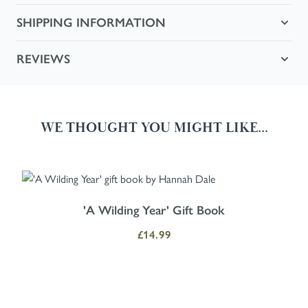
SHIPPING INFORMATION
REVIEWS
WE THOUGHT YOU MIGHT LIKE...
Navigating through the elements of the carousel is possible using the
Press to skip carousel
Press to go to carousel navigation
'A Wilding Year' Gift Book
£14.99