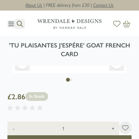
About Us
| FREE delivery from £30 |
Contact Us
Skip to Content
'TU PLAISANTES J'ESPÉRE' GOAT FRENCH
CARD
£2.86
In Stock
Quantity
-
+