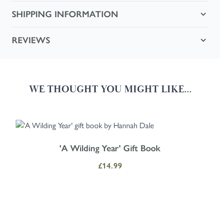
SHIPPING INFORMATION
REVIEWS
WE THOUGHT YOU MIGHT LIKE...
Navigating through the elements of the carousel is possible using the
Press to skip carousel
Press to go to carousel navigation
'A Wilding Year' Gift Book
£14.99