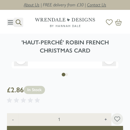
About Us
| FREE delivery from £30 |
Contact Us
Skip to Content
'HAUT-PERCHÉ' ROBIN FRENCH
CHRISTMAS CARD
£2.86
In Stock
Quantity
-
+